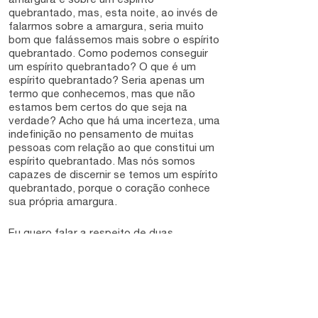
quebrantado, mas, esta noite, ao invés de
falarmos sobre a amargura, seria muito
bom que falássemos mais sobre o espírito
quebrantado. Como podemos conseguir
um espírito quebrantado? O que é um
espírito quebrantado? Seria apenas um
termo que conhecemos, mas que não
estamos bem certos do que seja na
verdade? Acho que há uma incerteza, uma
indefinição no pensamento de muitas
pessoas com relação ao que constitui um
espírito quebrantado. Mas nós somos
capazes de discernir se temos um espírito
quebrantado, porque o coração conhece
sua própria amargura.
Eu quero falar a respeito de duas
situações. No livro de Rute, encontramos
algumas ilustrações fantásticas da
diferença do espírito humano, quando
duas pessoas diferentes passam pela
mesma circunstância. É a história de
Noemi e de Rute.