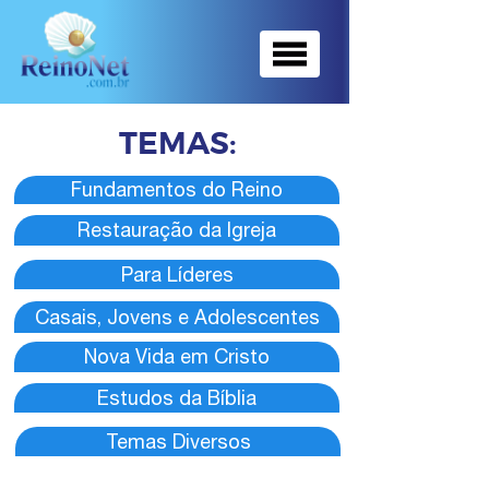
TEMAS
:
Fundamentos do Reino
Restauração da Igreja
Para Líderes
Casais, Jovens e Adolescentes
Nova Vida em Cristo
Estudos da Bíblia
Temas Diversos